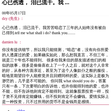
心已伤透， 泪已流干。我 ...
00年05月17日
dzy (先生) ：
心已伤透， 泪已流干。我苦苦暗恋了三年的人始终没有被自
己得到.tell me what shall i do? thank you……
damien lu ：
你没有提供细节，所以我只能猜测，“暗恋”者，没有向你所爱
的人透露过的爱，如果确实如此，那么恕我直言，不但三年，
就是三十年也不能得到。 很多给我来信的朋友描述他们的相
似的故事，很多是偷偷喜欢上了一个人之后，就对这个人非常
的好，从各种方面亲近，甚至为了这个人像奴仆之般的服役，
暗地里期望目中人能察觉并且回赠同样的爱。这实际上是极为
渺茫的，几乎是不可能的。 你问我 what should you do，答案
只有一条，下次要明白的告诉他，也许你能得到他的爱，也许
不能，但不告诉他则肯定不能得到。这就像股票投资一样，投
了资不见得肯定能赚钱，但不投则肯定不会赚钱。爱情实际上
是一种投资，只不过所用的货币不是金钱而是感情。
←
older