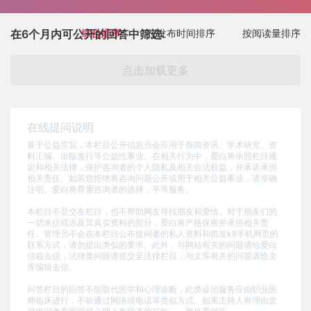
在6个月内可公开的回答中筛选:
综合排序
按发布时间排序
按阅读量排序
点击加载更多
在线提问说明
基于公益宗旨，本栏目公开信息当会应用于新闻资讯、学术研究、资
料汇编、出版发行等公益性事业。在相关行为中，爱白将依照栏目规
定和相关法律，保护咨询者的个人隐私及相关合法权益，并承诺承担
相关责任。如若您拒绝将咨询问题公开或用于相关公益事业，请准确
注明。爱白将尊重咨询者的选择，平等服务。
本栏目不是交友栏目，也不帮助网友寻找朋友和爱情。对于朋友们的
一切来信或涉及其真实资料的部分，爱白将严格保密并承担相关责
任。管理员不会在本栏目公布提问者的私人资料和凯发k8手机网页的
联系方式，请勿提出类似的要求。此外，与网站有关的问题请给爱白
信箱去信，法律类问题请提交至法律栏目，与文库有关的问题请给文
库编辑去信。
问答栏目的回答不能取代医学和心理诊断，此类诊治服务应由职业医
师临床进行，不能通过网络或电话等类似方式。如果主持人有理由觉