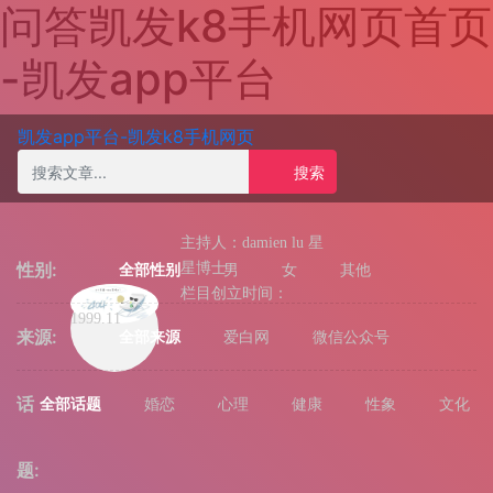
问答凯发k8手机网页首页
-凯发app平台
凯发app平台-凯发k8手机网页
搜索
主持人：damien lu 星
性别:
全部性别
星博士
男
女
其他
栏目创立时间：
1999.11
来源:
全部来源
爱白网
微信公众号
话
全部话题
婚恋
心理
健康
性象
文化
题: