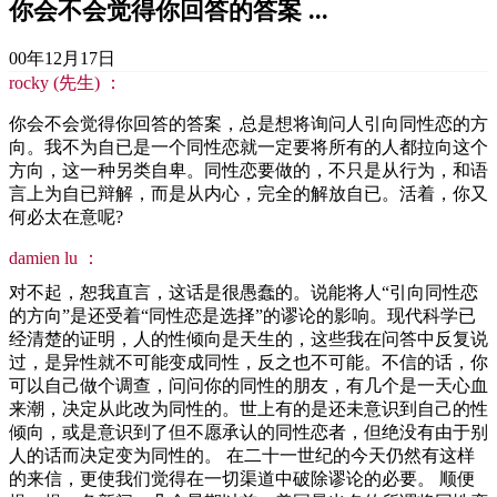
你会不会觉得你回答的答案 ...
00年12月17日
rocky (先生) ：
你会不会觉得你回答的答案，总是想将询问人引向同性恋的方
向。我不为自已是一个同性恋就一定要将所有的人都拉向这个
方向，这一种另类自卑。同性恋要做的，不只是从行为，和语
言上为自已辩解，而是从内心，完全的解放自已。活着，你又
何必太在意呢?
damien lu ：
对不起，恕我直言，这话是很愚蠢的。说能将人“引向同性恋
的方向”是还受着“同性恋是选择”的谬论的影响。现代科学已
经清楚的证明，人的性倾向是天生的，这些我在问答中反复说
过，是异性就不可能变成同性，反之也不可能。不信的话，你
可以自己做个调查，问问你的同性的朋友，有几个是一天心血
来潮，决定从此改为同性的。世上有的是还未意识到自己的性
倾向，或是意识到了但不愿承认的同性恋者，但绝没有由于别
人的话而决定变为同性的。 在二十一世纪的今天仍然有这样
的来信，更使我们觉得在一切渠道中破除谬论的必要。 顺便