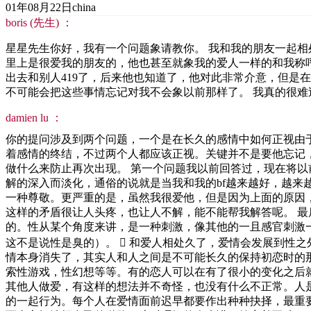
01年08月22日
china
boris (先生) ：
星星先生你好，我有一个问题象请教你。 我和我的朋友一起
里上是很爱我的朋友的，他也甚至就象我的爱人一样的和我称
出去和别人419了，后来他也知道了，他对此非常介意，但是
不可能会把这些事情忘记对我不会象以前那样了。 我真的很
damien lu ：
你的提问涉及到两个问题，一个是在长久的感情中如何正视由
着感情的终结，不过两个人都应该正视。关键并不是要他忘记
做什么来防止再次出现。 第一个问题我以前回答过，现在将以
解的深入而淡化，通俗的说就是当我和我的bf越来越好，越
一种尊敬。更严重的是，虽然我很爱他，但是因为上面的原因
这样的矛盾很让人头疼，也让人不解，能不能帮我解答呢。 最后
的。性从某个角度来讲，是一种刺激，像其他的一且感官刺激
这不是说性是臭的）。  和爱人相处久了，爱情会发展到性
情本身消失了，其实人和人之间是不可能长久的保持初恋时的
索性游戏，性幻想等等。有的恋人可以在有了很小的变化之后
其他人做爱，有这样的想法并不奇怪，也没有什么不正常。人
的一起行为。每个人在爱情面前迟早都要作出种种抉择，最重