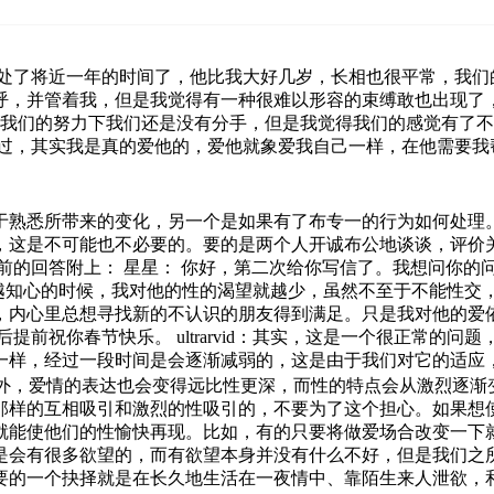
相处了将近一年的时间了，他比我大好几岁，长相也很平常，我们
呼，并管着我，但是我觉得有一种很难以形容的束缚敢也出现了
在我们的努力下我们还是没有分手，但是我觉得我们的感觉有了
难过，其实我是真的爱他的，爱他就象爱我自己一样，在他需要我
于熟悉所带来的变化，另一个是如果有了布专一的行为如何处理。
，这是不可能也不必要的。要的是两个人开诚布公地谈谈，评价
前的回答附上： 星星： 你好，第二次给你写信了。我想问你的
来越知心的时候，我对他的性的渴望就越少，虽然不至于不能性交
，内心里总想寻找新的不认识的朋友得到满足。只是我对他的爱
提前祝你春节快乐。 ultrarvid：其实，这是一个很正常的
一样，经过一段时间是会逐渐减弱的，这是由于我们对它的适应
之外，爱情的表达也会变得远比性更深，而性的特点会从激烈逐
那样的互相吸引和激烈的性吸引的，不要为了这个担心。如果想
就能使他们的性愉快再现。比如，有的只要将做爱场合改变一下就
是会有很多欲望的，而有欲望本身并没有什么不好，但是我们之
要的一个抉择就是在长久地生活在一夜情中、靠陌生来人泄欲，