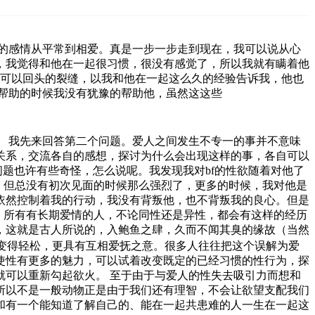
的感情从平常到相爱。真是一步一步走到现在，我可以说从心
，我觉得和他在一起很习惯，很没有感觉了，所以我就有瞒着他
不可以回头的裂缝，以我和他在一起这么久的经验告诉我，他也
帮助的时候我没有犹豫的帮助他，虽然这这些
 我先来回答第二个问题。爱人之间发生不专一的事并不意味
关系，交流各自的感想，探讨为什么会出现这样的事，各自可以
问题也许有些奇怪，怎么说呢。我发现我对bf的性欲随着对他了
，但总没有初次见面的时候那么强烈了，更多的时候，我对他是
依然控制着我的行动，我没有背叛他，也不背叛我的良心。但是
问题，所有有长期爱情的人，不论同性还是异性，都会有这样的经历
，这就是古人所说的，入鲍鱼之肆，久而不闻其臭的缘故（当然
渐变得轻松，更具有互相爱抚之意。很多人往往把这个误解为爱
使性有更多的魅力，可以试着改变既定的已经习惯的性行为，探
可以重新勾起欲火。 至于由于与爱人的性失去吸引力而想和
所以不是一般动物正是由于我们还有理智，不会让欲望支配我们
和有一个能知道了解自己的、能在一起共患难的人一生在一起这