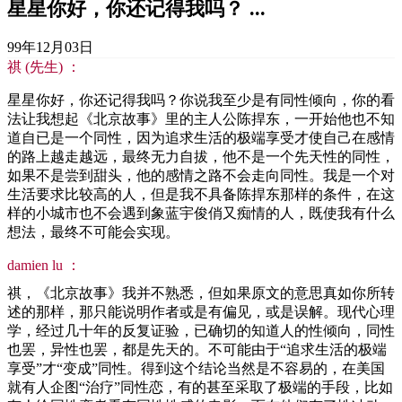
星星你好，你还记得我吗？ ...
99年12月03日
祺 (先生) ：
星星你好，你还记得我吗？你说我至少是有同性倾向，你的看
法让我想起《北京故事》里的主人公陈捍东，一开始他也不知
道自已是一个同性，因为追求生活的极端享受才使自己在感情
的路上越走越远，最终无力自拔，他不是一个先天性的同性，
如果不是尝到甜头，他的感情之路不会走向同性。我是一个对
生活要求比较高的人，但是我不具备陈捍东那样的条件，在这
样的小城市也不会遇到象蓝宇俊俏又痴情的人，既使我有什么
想法，最终不可能会实现。
damien lu ：
祺，《北京故事》我并不熟悉，但如果原文的意思真如你所转
述的那样，那只能说明作者或是有偏见，或是误解。现代心理
学，经过几十年的反复证验，已确切的知道人的性倾向，同性
也罢，异性也罢，都是先天的。不可能由于“追求生活的极端
享受”才“变成”同性。得到这个结论当然是不容易的，在美国
就有人企图“治疗”同性恋，有的甚至采取了极端的手段，比如