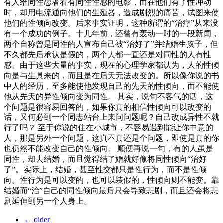
有人给同性恋者看有同性性感的电影，而在他们有了性冲动
时，却用电流通向他们的生殖器，造成剧烈的痛苦，试图来使
他们的性倾向改变。后来事实证明，这种所谓的“治疗”从来没
有一个成功的例子。十几年前，还曾有轰动一时的一段新闻，
两个自称曾是同性的人宣布自己被“治好了”并结婚生孩子，但
不久都先后承认是假的，两个人都一直还是对同性的人有性
感。由于这些大量的事实，现在的心理学家都认为，人的性倾
向是与生具来的，而且是在后天无法改变的。所以像你说的书
中人的经历，至多能使他发现自己的先天的性倾向，而不能使
他从先天的异性倾向变为同性。 其实，说句不客气的话，这
个问题是很容易回答的，如果你真的相信性倾向可以改变的
话，又何必到一个同志站台上来问问题呢？自己改成异性不就
行了吗？ 至于你说的住在小城市，不容易遇到能让你中意的
人，那是另外一个问题，这真不真还是个问题，即使是真的你
也仍然不能改变自己的性倾向。 顺便再说一句，有的人虽是
同性，却去结婚，而且觉得结了婚就好像将同性倾向“治好
了”。实际上，结婚，甚至性交都只是性行为，而不是性倾
向。性行为是可以变的，也可以装假的，性倾向则不能变。靠
结婚而“治”自己的同性倾向最后只会导致悲剧，而且还会将悲
剧延伸到另一个人身上。
←
older