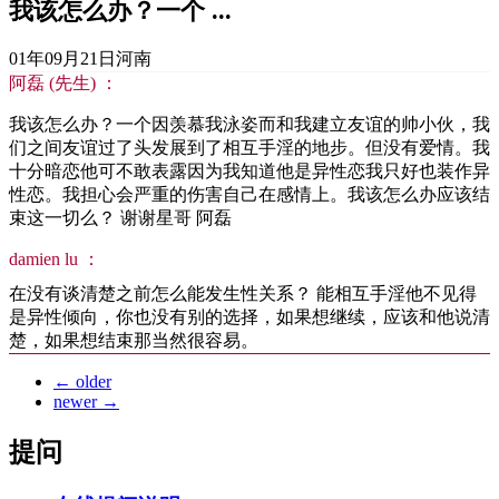
我该怎么办？一个 ...
01年09月21日
河南
阿磊 (先生) ：
我该怎么办？一个因羡慕我泳姿而和我建立友谊的帅小伙，我
们之间友谊过了头发展到了相互手淫的地步。但没有爱情。我
十分暗恋他可不敢表露因为我知道他是异性恋我只好也装作异
性恋。我担心会严重的伤害自己在感情上。我该怎么办应该结
束这一切么？ 谢谢星哥 阿磊
damien lu ：
在没有谈清楚之前怎么能发生性关系？ 能相互手淫他不见得
是异性倾向，你也没有别的选择，如果想继续，应该和他说清
楚，如果想结束那当然很容易。
←
older
newer
→
提问