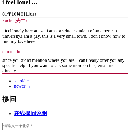
i feel lonel ...
01年10月01日
usa
kuche (先生) ：
i feel lonely here at usa. i am a graduate student of an american
university.i am a gay. this is a very small town. i don't know how to
find my love here.
damien lu ：
since you didn't mention where you are, i can't really offer you any
specific help. if you want to talk some more on this, email me
directly.
←
older
newer
→
提问
在线提问说明