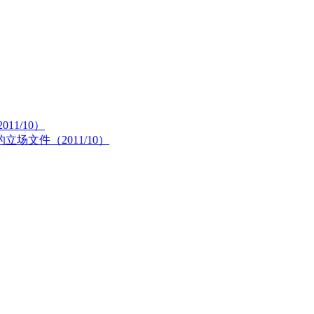
1/10）
文件（2011/10）