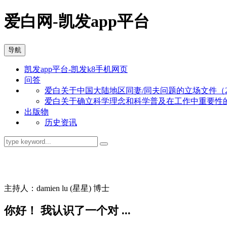
爱白网-凯发app平台
导航
凯发app平台-凯发k8手机网页
问答
爱白关于中国大陆地区同妻/同夫问题的立场文件（201
爱白关于确立科学理念和科学普及在工作中重要性的立场
出版物
历史资讯
同志问答
主持人：damien lu (星星) 博士
你好！ 我认识了一个对 ...