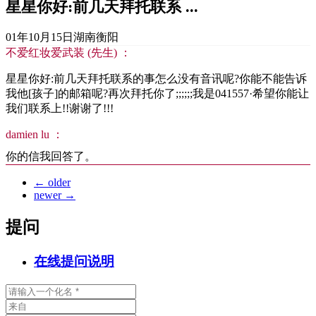
星星你好:前几天拜托联系 ...
01年10月15日
湖南衡阳
不爱红妆爱武装 (先生) ：
星星你好:前几天拜托联系的事怎么没有音讯呢?你能不能告诉
我他[孩子]的邮箱呢?再次拜托你了;;;;;;我是041557·希望你能让
我们联系上!!谢谢了!!!
damien lu ：
你的信我回答了。
←
older
newer
→
提问
在线提问说明