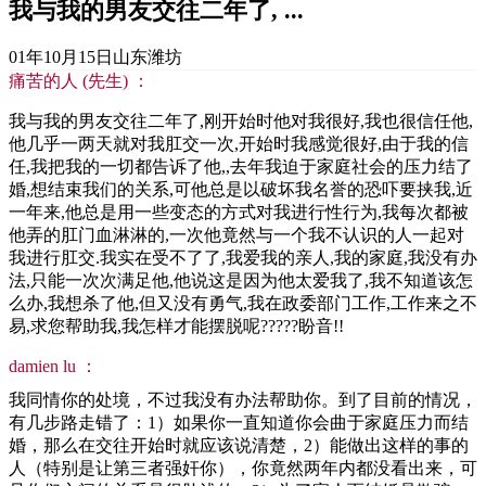
我与我的男友交往二年了, ...
01年10月15日
山东潍坊
痛苦的人 (先生) ：
我与我的男友交往二年了,刚开始时他对我很好,我也很信任他,
他几乎一两天就对我肛交一次,开始时我感觉很好,由于我的信
任,我把我的一切都告诉了他,,去年我迫于家庭社会的压力结了
婚,想结束我们的关系,可他总是以破坏我名誉的恐吓要挟我,近
一年来,他总是用一些变态的方式对我进行性行为,我每次都被
他弄的肛门血淋淋的,一次他竟然与一个我不认识的人一起对
我进行肛交.我实在受不了了,我爱我的亲人,我的家庭,我没有办
法,只能一次次满足他,他说这是因为他太爱我了,我不知道该怎
么办,我想杀了他,但又没有勇气,我在政委部门工作,工作来之不
易,求您帮助我,我怎样才能摆脱呢?????盼音!!
damien lu ：
我同情你的处境，不过我没有办法帮助你。到了目前的情况，
有几步路走错了：1）如果你一直知道你会曲于家庭压力而结
婚，那么在交往开始时就应该说清楚，2）能做出这样的事的
人（特别是让第三者强奸你），你竟然两年内都没看出来，可