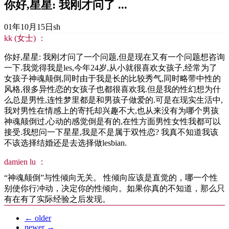
你好,星星: 我刚才问了 ...
01年10月15日
sh
kk (女士) ：
你好,星星: 我刚才问了一个问题,但是现在又有一个问题想咨询
一下.我觉得我是les,今年24岁,从小就很喜欢女孩子,经常为了
女孩子神魂颠倒,同时由于我是长的比较秀气,同时略带中性的
风格,很多异性恋的女孩子也都很喜欢我.但是我的性幻想为什
么总是男性,连性梦里都是和男孩子做爱的.可是在现实生活中,
我对男性在情感上的寄托却兴趣不大,也从来没有为哪个男孩
神魂颠倒过,心动的感觉倒是有的,在性方面男性女性我都可以
接受.我想问一下星星,我是不是属于双性恋? 我真不知道我该
不该选择结婚还是去选择做lesbian.
damien lu ：
“神魂颠倒”与性倾向无关。 性倾向应该是直觉的，哪一个性
别使你行冲动，决定你的性倾向。如果你真的不知道，那么只
有在有了实际经验之后发现。
←
older
newer
→