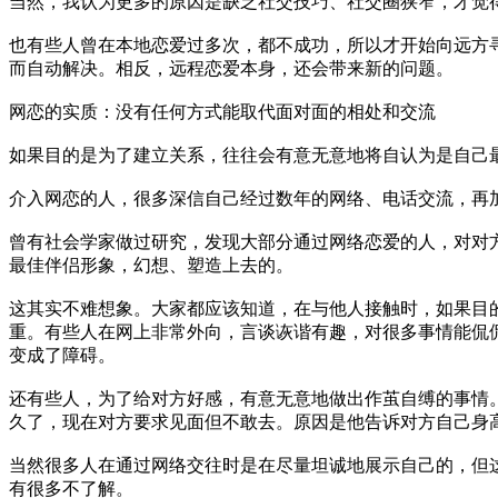
当然，我认为更多的原因是缺乏社交技巧、社交圈狭窄，才觉
也有些人曾在本地恋爱过多次，都不成功，所以才开始向远方
而自动解决。相反，远程恋爱本身，还会带来新的问题。
网恋的实质：没有任何方式能取代面对面的相处和交流
如果目的是为了建立关系，往往会有意无意地将自认为是自己
介入网恋的人，很多深信自己经过数年的网络、电话交流，再
曾有社会学家做过研究，发现大部分通过网络恋爱的人，对对方的
最佳伴侣形象，幻想、塑造上去的。
这其实不难想象。大家都应该知道，在与他人接触时，如果目
重。有些人在网上非常外向，言谈诙谐有趣，对很多事情能侃
变成了障碍。
还有些人，为了给对方好感，有意无意地做出作茧自缚的事情。十
久了，现在对方要求见面但不敢去。原因是他告诉对方自己身高18
当然很多人在通过网络交往时是在尽量坦诚地展示自己的，但
有很多不了解。