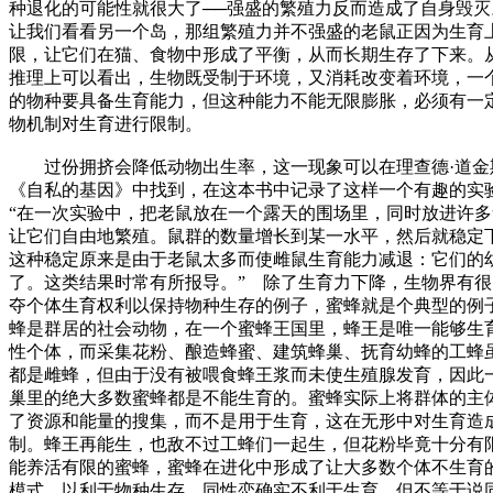
种退化的可能性就很大了──强盛的繁殖力反而造成了自身毁灭
让我们看看另一个岛，那组繁殖力并不强盛的老鼠正因为生育
限，让它们在猫、食物中形成了平衡，从而长期生存了下来。
推理上可以看出，生物既受制于环境，又消耗改变着环境，一
的物种要具备生育能力，但这种能力不能无限膨胀，必须有一
物机制对生育进行限制。
过份拥挤会降低动物出生率，这一现象可以在理查德·道金
《自私的基因》中找到，在这本书中记录了这样一个有趣的实
“在一次实验中，把老鼠放在一个露天的围场里，同时放进许多
让它们自由地繁殖。鼠群的数量增长到某一水平，然后就稳定
这种稳定原来是由于老鼠太多而使雌鼠生育能力减退：它们的
了。这类结果时常有所报导。” 除了生育力下降，生物界有很
夺个体生育权利以保持物种生存的例子，蜜蜂就是个典型的例
蜂是群居的社会动物，在一个蜜蜂王国里，蜂王是唯一能够生
性个体，而采集花粉、酿造蜂蜜、建筑蜂巢、抚育幼蜂的工蜂
都是雌蜂，但由于没有被喂食蜂王浆而未使生殖腺发育，因此
巢里的绝大多数蜜蜂都是不能生育的。蜜蜂实际上将群体的主
了资源和能量的搜集，而不是用于生育，这在无形中对生育造
制。蜂王再能生，也敌不过工蜂们一起生，但花粉毕竟十分有
能养活有限的蜜蜂，蜜蜂在进化中形成了让大多数个体不生育
模式，以利于物种生存。同性恋确实不利于生育，但不等于说