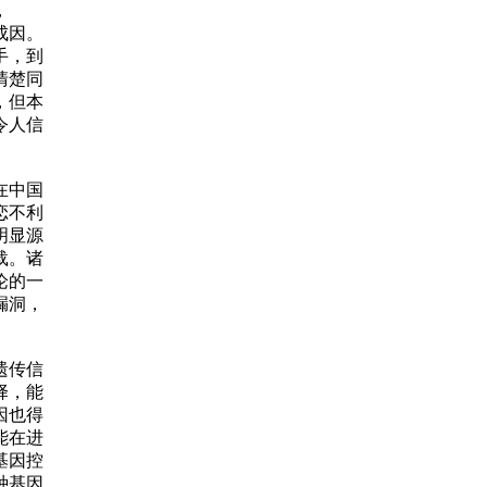
，
成因。
手，到
清楚同
，但本
令人信
在中国
恋不利
明显源
载。诸
论的一
漏洞，
遗传信
择，能
因也得
能在进
基因控
种基因