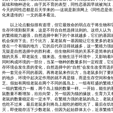
延续和物种进化，由于其不育的表型，同性恋基因早就被淘汰
今天的同性恋都是后天学来的──这就是新浪网上《同性恋是依
化来遗传的》一文的基本看法。
以上论点貌似很有道理，但它最致命的弱点在于将生物和
生存环境割裂开来，这是不符合自然选择法则的。这些人认为
的繁殖能力越强，自然选择中剩下的个体就越多，它们的基因
机会保持下去。打个比方，某老鼠有一基因能让它生更多的老
使在一个有猫的地方，它的后代存活得就越多，这一繁殖力强
无疑是自然选择中的胜利者。但生物和环境的关系不是简单的
猫的关系，即老鼠生，猫来选。生物生活于环境中，又影响着
同时构成环境的一部分，当某一物种的数量多到一定程度，它
存环境会发生质的变化，自然选择中的“自然”会发生改变而选
外一套完全不同的基因。再将老鼠来作比方，当老鼠多到了要
的地步，环境中起决定作用的就不再是猫，而是生存空间和食
乏。假如有两组老鼠在两个不同的孤岛上，一组有旺盛的繁殖
一组的繁殖力一般，两个岛上猫的数量一样。一开始，能生的
鼠数量不断增加，欣欣向荣，另一组因为猫的缘故，生育力又
老鼠的数量稳定在一定水平。在繁殖力强的老鼠的岛上，老鼠
也吃不过来，最后老鼠多到将岛上能吃的都吃光了，最后在饥
灭，即使能存活下少数老鼠，但因为起始群体太小，近亲繁殖