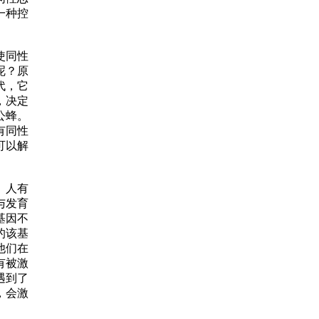
一种控
使同性
呢？原
代，它
，决定
公蜂。
有同性
可以解
。人有
与发育
基因不
的该基
他们在
有被激
遇到了
，会激