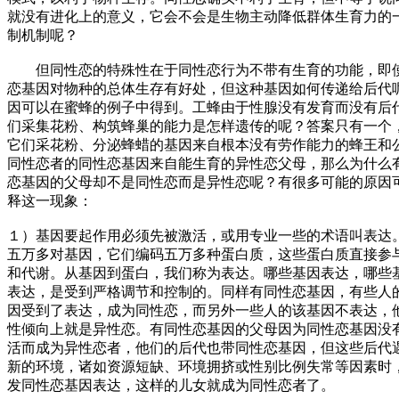
就没有进化上的意义，它会不会是生物主动降低群体生育力的
制机制呢？
但同性恋的特殊性在于同性恋行为不带有生育的功能，即
恋基因对物种的总体生存有好处，但这种基因如何传递给后代
因可以在蜜蜂的例子中得到。工蜂由于性腺没有发育而没有后
们采集花粉、构筑蜂巢的能力是怎样遗传的呢？答案只有一个
它们采花粉、分泌蜂蜡的基因来自根本没有劳作能力的蜂王和
同性恋者的同性恋基因来自能生育的异性恋父母，那么为什么
恋基因的父母却不是同性恋而是异性恋呢？有很多可能的原因
释这一现象：
１）基因要起作用必须先被激活，或用专业一些的术语叫表达
五万多对基因，它们编码五万多种蛋白质，这些蛋白质直接参
和代谢。从基因到蛋白，我们称为表达。哪些基因表达，哪些
表达，是受到严格调节和控制的。同样有同性恋基因，有些人
因受到了表达，成为同性恋，而另外一些人的该基因不表达，
性倾向上就是异性恋。有同性恋基因的父母因为同性恋基因没
活而成为异性恋者，他们的后代也带同性恋基因，但这些后代
新的环境，诸如资源短缺、环境拥挤或性别比例失常等因素时
发同性恋基因表达，这样的儿女就成为同性恋者了。