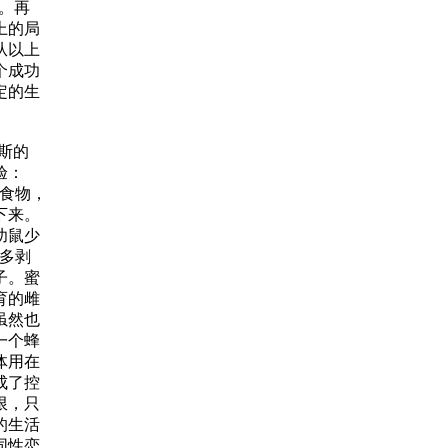
。再
上的局
从以上
个成功
定的生
斯的
验：
食物，
下来。
幼鼠少
多剥
子。蜜
育的雌
虽然也
一个蜂
体用在
成了控
限，只
的生活
同性恋