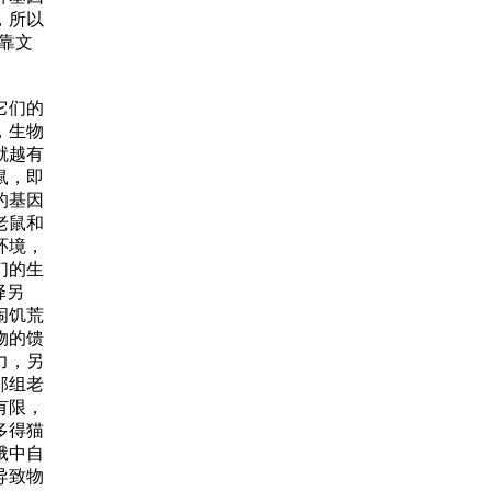
，所以
靠文
它们的
，生物
就越有
鼠，即
的基因
老鼠和
环境，
们的生
择另
闹饥荒
物的馈
力，另
那组老
有限，
多得猫
饿中自
导致物