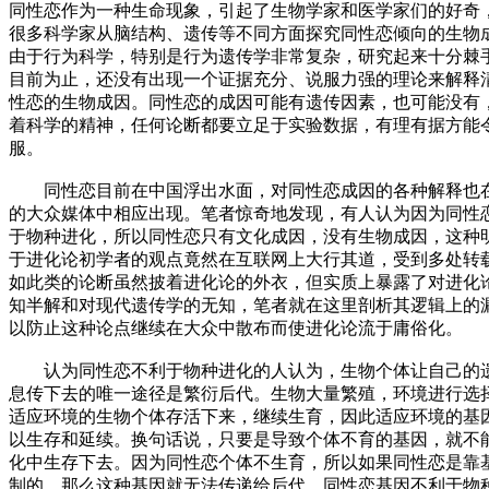
同性恋作为一种生命现象，引起了生物学家和医学家们的好奇
很多科学家从脑结构、遗传等不同方面探究同性恋倾向的生物
由于行为科学，特别是行为遗传学非常复杂，研究起来十分棘
目前为止，还没有出现一个证据充分、说服力强的理论来解释
性恋的生物成因。同性恋的成因可能有遗传因素，也可能没有
着科学的精神，任何论断都要立足于实验数据，有理有据方能
服。
同性恋目前在中国浮出水面，对同性恋成因的各种解释也
的大众媒体中相应出现。笔者惊奇地发现，有人认为因为同性
于物种进化，所以同性恋只有文化成因，没有生物成因，这种
于进化论初学者的观点竟然在互联网上大行其道，受到多处转
如此类的论断虽然披着进化论的外衣，但实质上暴露了对进化
知半解和对现代遗传学的无知，笔者就在这里剖析其逻辑上的
以防止这种论点继续在大众中散布而使进化论流于庸俗化。
认为同性恋不利于物种进化的人认为，生物个体让自己的
息传下去的唯一途径是繁衍后代。生物大量繁殖，环境进行选
适应环境的生物个体存活下来，继续生育，因此适应环境的基
以生存和延续。换句话说，只要是导致个体不育的基因，就不
化中生存下去。因为同性恋个体不生育，所以如果同性恋是靠
制的，那么这种基因就无法传递给后代。同性恋基因不利于物