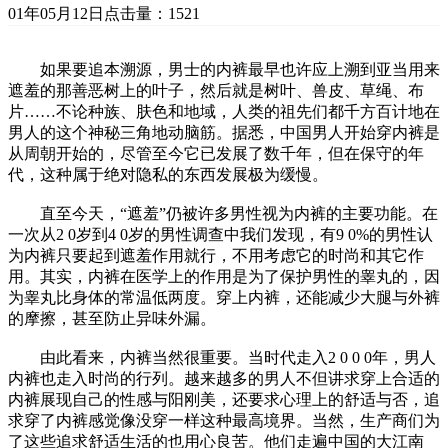
01年05月12日
点击量：1521
如果要追本溯源，男士的内裤最早也许应上溯到亚当用来
遮羞的那善恶树上的叶子，然后就是树叶、兽皮、草绳、布
片……不论种族、肤色和地域，人类的祖先们都千方百计地在
男人的这个神秘三角地动脑筋。据悉，中国男人开始穿内裤是
从周朝开始的，尽管至今它已发展了数千年，但在保守的年
代，这种属于绝对隐私的东西发展极为缓慢。
直至今天，“遮羞”仍被许多男性视为内裤的主要功能。在
一次从2 0岁到4 0岁的男性调查中我们发现，有9 0%的男性认
为内裤只要起到遮羞作用就行，不用考虑它的时尚和其它作
用。其实，内裤在医学上的作用是为了保护男性的睾丸的，因
为睾丸比身体的常温低两度。穿上内裤，还能减少大腿与外裤
的摩擦，甚至防止异味外漏。
由此看来，内裤当然很重要。当时代走入2 0 0 0年，男人
内裤也走入时尚的行列。越来越多的男人不但讲求穿上合适的
内裤展现自己的性感与阳刚美，还要求心理上的舒适与否，追
求穿了内裤感觉像没穿一样这种最高境界。当然，生产商们为
了这些追求舒适生活的也用心良苦。他们走遍中国的大江南