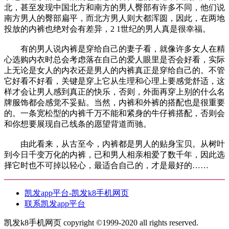
北，甚至发现中国北方和南方的男人臀部有许多不同，他们说
南方男人的臀部扁平，而北方男人则大都浑圆，因此，在两地
投放的内裤也绝对会有差异，2 1世纪的男人真是很幸福。
有的男人说内裤是穿给自己的妻子看，就像许多女人在精
心选购内衣时总会考虑落在自己的爱人眼里是否会好看，实际
上无论是女人的内衣还是男人的内裤真正是穿给自己的。不管
它好看不好看，关键是穿上它从生理和心理上要感觉舒适，这
样才会让男人感到真正的快乐，否则，外面再穿上别的什么名
牌服饰都会感觉不妥贴。当然，内裤和外裤的搭配也是很重要
的。一条宽松型的内裤千万不能和紧身的牛仔裤搭配，否则会
和你想要展现自己线条的愿望背道而驰。
由此看来，从古至今，内裤都是男人的贴身宝贝。从树叶
到今日千变万化的内裤，已和男人相亲相爱了数千年，因此选
择它时也不可掉以轻心，最适合自己的，才是最好的……
凯发app平台-凯发k8手机网页
联系凯发app平台
凯发k8手机网页 copyright ©1999-2020 all rights reserved.