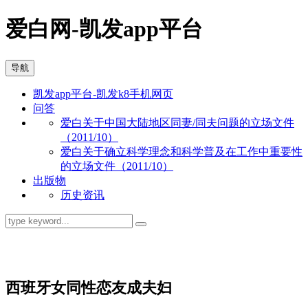
爱白网-凯发app平台
导航
凯发app平台-凯发k8手机网页
问答
爱白关于中国大陆地区同妻/同夫问题的立场文件
（2011/10）
爱白关于确立科学理念和科学普及在工作中重要性
的立场文件（2011/10）
出版物
历史资讯
资讯
西班牙女同性恋友成夫妇