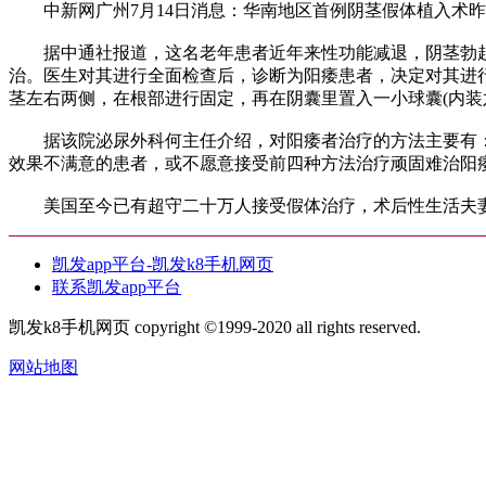
中新网广州7月14日消息：华南地区首例阴茎假体植入术昨
据中通社报道，这名老年患者近年来性功能减退，阴茎勃起
治。医生对其进行全面检查后，诊断为阳痿患者，决定对其进
茎左右两侧，在根部进行固定，再在阴囊里置入一小球囊(内装
据该院泌尿外科何主任介绍，对阳痿者治疗的方法主要有：
效果不满意的患者，或不愿意接受前四种方法治疗顽固难治阳
美国至今已有超守二十万人接受假体治疗，术后性生活夫妻
凯发app平台-凯发k8手机网页
联系凯发app平台
凯发k8手机网页 copyright ©1999-2020 all rights reserved.
网站地图