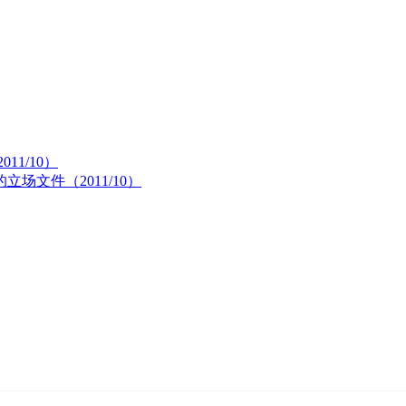
1/10）
文件（2011/10）