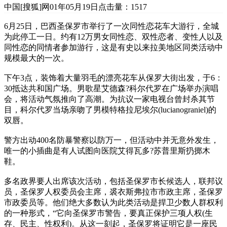
中国[搜狐]网
01年05月19日
点击量：1517
6月25日，巴西圣保罗市举行了一次同性恋花车大游行，全城
为此停工一日。约有12万男女同性恋、双性恋者、变性人以及
同性恋的同情者参加游行，这是有史以来拉美地区同类活动中
规模最大的一次。
下午3点，装饰着大量羽毛的漂亮花车从保罗大街出发，于6：
30抵达共和国广场。男歌星艾德森?科尔代罗在广场举办演唱
会，将活动气氛推向了高潮。为抗议一家电视台曾封杀其节
目，科尔代罗当场亲吻了男模特格拉尼埃尔(lucianograniel)的
双唇。
警方出动400名防暴警察以防万一，但活动中并无意外发生，
唯一的小插曲是有人试图向医院艾得瓦多?苏普里斯扔掷木
鞋。
多名政界要人出席该次活动，包括圣保罗市长候选人，联邦议
员，圣保罗人权委员会主席，裘衣斯弗拉市市政主席，圣保罗
市政委员等。他们绝大多数认为此类活动是捍卫少数人群权利
的一种形式，“它向圣保罗市警告，要真正保护三项人权(生
存、民主、性权利)。从这一刻起，圣保罗将证明它是一座民