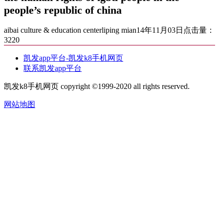
people’s republic of china
aibai culture & education center
liping mian
14年11月03日
点击量：
3220
凯发app平台-凯发k8手机网页
联系凯发app平台
凯发k8手机网页 copyright ©1999-2020 all rights reserved.
网站地图