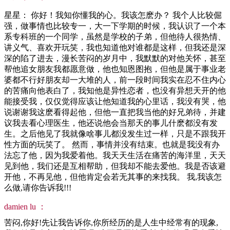
星星： 你好！我知你懂我的心。我该怎麽办？ 我个人比较倔
强，做事情也比较专一，大一下学期的时候，我认识了一个本
系专科班的一个同学，虽然是学校的子弟，但他待人很热情、
讲义气、喜欢开玩笑，我也知道他对谁都是这样，但我还是深
深的陷了进去，漫长苦闷的岁月中，我默默的对他关怀，甚至
帮他追女朋友我都愿意做，他也知恩图抱，但他是属于事业老
婆都不行好朋友却一大堆的人，前一段时间我实在忍不住内心
的苦痛向他表白了，我知他是异性恋者，也没有异想天开的他
能接受我，仅仅觉得应该让他知道我的心里话，我没有哭，他
说谢谢我这麽看得起他，但他一直把我当他的好兄弟待，并建
议我去看心理医生，他还说他会当那天的事儿什麽都没有发
生。之后他见了我就像啥事儿都没发生过一样，只是不跟我开
性方面的玩笑了。 然而，事情并没有结束。也就是我没有办
法忘了他，因为我爱着他。我天天生活在痛苦的海洋里，天天
见到他，我们还是互相帮助，但我却不能去爱他。我是否该避
开他，不再见他，但他肯定会若无其事的来找我。 我,我该怎
么做,请你告诉我!!!
damien lu ：
苦闷,你好!先让我告诉你,你所经历的是人生中经常有的现象,