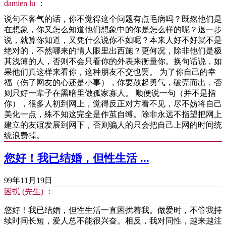
damien lu ：
说句不客气的话，你不觉得这个问题有点毛病吗？既然他们是
在想象，你又怎么知道他们想象中的你是怎么样的呢？退一步
说，就算你知道，又凭什么说你不如呢？本来人好不好就不是
绝对的，不然哪来的情人眼里出西施？更何况，除非他们是极
其浅薄的人，否则不会只看你的外表来衡量你。换句话说，如
果他们真这样来看你，这种朋友不交也罢。 为了你自己的幸
福（伤了网友的心还是小事），你要鼓起勇气，破壳而出，否
则只好一辈子在黑暗里做孤家寡人。 顺便说一句（并不是指
你），很多人初到网上，觉得反正对方看不见，尽不妨将自己
美化一点，殊不知这完全是作茧自缚。除非永远不指望把网上
建立的友谊发展到网下，否则骗人的只会把自己上网的时间统
统浪费掉。
您好！我已结婚，但性生活 ...
99年11月19日
困扰 (先生) ：
您好！我已结婚，但性生活一直困扰着我。做爱时，不管我持
续时间长短，爱人总不能很兴奋。相反，我对同性，越来越注