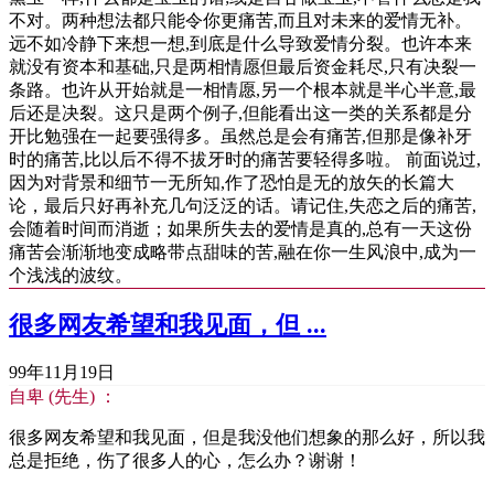
不对。两种想法都只能令你更痛苦,而且对未来的爱情无补。
远不如冷静下来想一想,到底是什么导致爱情分裂。也许本来
就没有资本和基础,只是两相情愿但最后资金耗尽,只有决裂一
条路。也许从开始就是一相情愿,另一个根本就是半心半意,最
后还是决裂。这只是两个例子,但能看出这一类的关系都是分
开比勉强在一起要强得多。虽然总是会有痛苦,但那是像补牙
时的痛苦,比以后不得不拔牙时的痛苦要轻得多啦。 前面说过,
因为对背景和细节一无所知,作了恐怕是无的放矢的长篇大
论，最后只好再补充几句泛泛的话。请记住,失恋之后的痛苦,
会随着时间而消逝；如果所失去的爱情是真的,总有一天这份
痛苦会渐渐地变成略带点甜味的苦,融在你一生风浪中,成为一
个浅浅的波纹。
很多网友希望和我见面，但 ...
99年11月19日
自卑 (先生) ：
很多网友希望和我见面，但是我没他们想象的那么好，所以我
总是拒绝，伤了很多人的心，怎么办？谢谢！