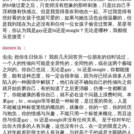
的bf做过爱之后，只觉得没有想象的那样刺激，只是比自己手
淫稍微有快感点。但是我觉得喜欢和他在一起。不过我觉得有
些好看的女孩子也挺可爱的，如果与她生活也会很温馨的，但
是我到现在为止还没有和任何一位女孩子偷尝过禁果。星星哥
哥，你认为我是gay还是bi还是straight？无论是哪种，我都很
乐意接受！
damien lu ：
虫虫: 祝你生日快乐！ 我前几天回答另一位朋友的信时说过，
一个人的性倾向可能是全异性的，全同性的，或在这两个极端
之间的。你自己也说，无论是gay， bi 还是straight，你都能接
受，能有这种态度，你一定会很幸福，因为你已经从很多人所
陷入的一种困境中解脱了，他们在还不确知自己的性倾向之前
就开始折磨自己，有的知道了之后更消极，仿佛一生都断送
了。你能健康的看你自己，就不必在这个问题上浪费时间。本
来gay，bi，straight等等都是一种标签，是过度的简化，人是
不能被这种标签笼统的概括的，就像你，你的一切，你的经历
与抱负，你的情感与兴趣，不能只用一个标签来概化，而且这
些与你是gay， bi 还是straight并没有任何关系。 至于你对年纪
比你大得多的人有兴趣，这也没有什么，在一定的限度之内，
人对年龄差距很大的人有兴趣，与对高个子的或是大眼睛的人