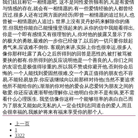
我们姑且称它一相情愿吧. 这不是同性爱所独有的,凡是有爱情
与情感的存在,就会有一相情愿的.有一些爱情经验的人都曾经
历过,很多人还有过两方面的经历(即曾一相情愿的追过别人,也
曾被一相情愿的人追过). 世界上没有灵丹妙药来解除你的痛
苦,但我想你能自己能慢慢坚强起来的.从你的信中我能看得出,
你是一个即有感情又有很理智的人,你对他的披露又显示了你
的极大的勇敢,最难的一步你已经做了,以后的一切只要你鼓起
勇气来,应该难不倒你. 客观的来讲,实际上你也很幸运,很多人
像你那样吐露了真心之后所得到的回答是恶性的,被打被骂被
要挟的都有.你所得到的反应说明他是一个善良的人,你们之间
的友谊也是极值得珍重的,所以我不赞成你避开他,否则你会后
悔的.一个人能找到爱固然很难,交一个真正值得的朋友也不容
易,不能轻易放弃.你应该继续向以前那样对待他(当然不要追求
他所不能给你的),渐渐的你对他的爱会从恋爱转为朋友之间的
敬爱.你还应该逐渐帮他理解你,让他明白你并不是有病,更不需
看什么心理医生. 我坚信像你这样一个能够坦率的表白自己而
为了朋友又能如此无私的人一定会找到志同道合的爱人,而且
会很幸福的,我嫉妒将来有福来享受你的那个人.
上一页
1
3322