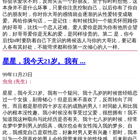
你会求爱求不到，反而失去一个好朋友。至于你时时想他，这
本身并不是什么坏事，只要你注意控制自己，以后你有了你自
己的朋友时，你对你大哥的感情就会逐渐的从性爱转变成敬
爱。再给你俩句话，一是记住：有时候找到一个能关怀照顾你
的好哥哥，比找一个恋人还难。爱人爱你是因为你有他所企望
的，好哥哥爱你是无私的爱，是同样珍贵的。第二 是，你今
后找bf时要防着自己下意识的将候选人与你的大哥比，要记着
人各有其好处，不能苛求都和你第一次倾心的人一样。
星星，我今天21岁。我有 ...
99年11月23日
虫虫 (先生) ：
星星，我今天21岁。我有一个疑问。我十几岁的时候曾经暗恋
过一个女孩，刻骨铭心！但是后来不喜欢了，反而转向了同
性。而且都是那些四十岁左右的成熟的男人！对同龄人和比我
小的根本没性趣。我小时侯没有享受过父爱，很想拥有！我不
知道我这种取向与此经历是否有关。我十七八岁的时候，经常
在梦中梦到男人的阳具，偶尔也会有女性闯入我的梦乡。自
此，我感觉自己是双性恋，好象对男人更有兴趣！那时，我本
以为一个我喜欢的男人会给我带来很大的性快感。后来和自己