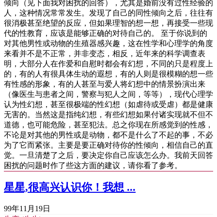
倾向（见下面我对困扰的回答），尤其是婚前没有过性经验的
人，这种情况常常发生。发现了自己的同性倾向之后，往往有
很消极甚至绝望的反应，但如果理智的想一想，再接受一些现
代的性教育，应该是能够正确的对待自己的。 至于你说到的
对其他男性或动物的生殖器感兴趣，这在性学和心理学的角度
来看并不是不正常，并非变态，相反，近年来的科学调查表
明，大部分人在作爱和自慰时都会有幻想，不同的只是程度上
的，有的人有很具体生动的遐想，有的人则是很模糊的想一些
有性感的形象，有的人甚至与爱人将幻想中的情景扮演出来
（像医生与患者之间，警察与犯人之间，等等），现代心理学
认为性幻想，甚至很极端的性幻想（如虐待或受虐）都是健康
无害的。当然这是指纯幻想，有些幻想如果付诸实现就不但不
道德，也可能危险，甚至犯法。总之你现在所感觉到的性感，
不论是对其他的男性或是动物，都不是什么了不起的事，不必
为了它而紧张。主要是要正确对待你的性倾向，相信自己的直
觉。一旦清楚了之后，要决定你自己应该怎么办。我前天回答
困扰的问题时作了些这方面的建议，请你看了参考。
星星,很高兴认识你！我想 ...
99年11月19日