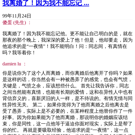
我离婚了！因为我不能忘记 ...
99年11月24日
傻蛋 (先生) ：
我离婚了！因为我不能忘记他。更不能让自己明白的是，就在
那夜的那个晚上，我深深的爱上了他！但是，他却要走，因为
他追求的是“一夜情”！我不能明白！问：同志间，有真情在
吗？我等着你！
damien lu ：
你是说你为了这个人而离婚，而你离婚后他离开了你吗？如果
是这样的话，你当然会有一种被愚弄了的感觉，也会有气愤，
关键是，气愤之余，应该想些什么。 首先让我告诉你，同志
之间当然能有真情，也能有长期的爱情，这和在异性人中也有
背信弃义的，喜新厌旧的人一样，是不待说的。有情无情与同
性异性无关。 第二，如果你觉得为了他而离婚之后他离去是
受了愚弄，实际上是不必要的，在某种程度上他替你作了一件
好事。因为你如果能为了他而离婚，那说明你的婚姻应该结
束，你是同性，这一点他等于逼迫你面对现实，实际上是帮了
你的忙。 再就是要吸取经验，他追求的是“一夜情”，这一点