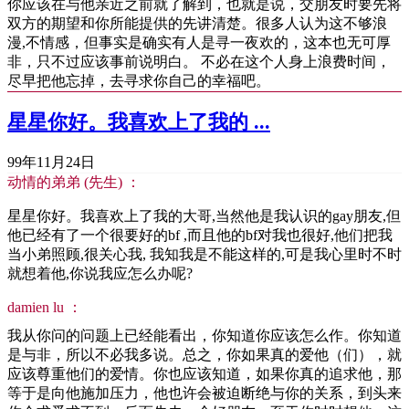
你应该在与他亲近之前就了解到，也就是说，交朋友时要先将
双方的期望和你所能提供的先讲清楚。很多人认为这不够浪
漫,不情感，但事实是确实有人是寻一夜欢的，这本也无可厚
非，只不过应该事前说明白。 不必在这个人身上浪费时间，
尽早把他忘掉，去寻求你自己的幸福吧。
星星你好。我喜欢上了我的 ...
99年11月24日
动情的弟弟 (先生) ：
星星你好。我喜欢上了我的大哥,当然他是我认识的gay朋友,但
他已经有了一个很要好的bf ,而且他的bf对我也很好,他们把我
当小弟照顾,很关心我, 我知我是不能这样的,可是我心里时不时
就想着他,你说我应怎么办呢?
damien lu ：
我从你问的问题上已经能看出，你知道你应该怎么作。你知道
是与非，所以不必我多说。总之，你如果真的爱他（们），就
应该尊重他们的爱情。你也应该知道，如果你真的追求他，那
等于是向他施加压力，他也许会被迫断绝与你的关系，到头来