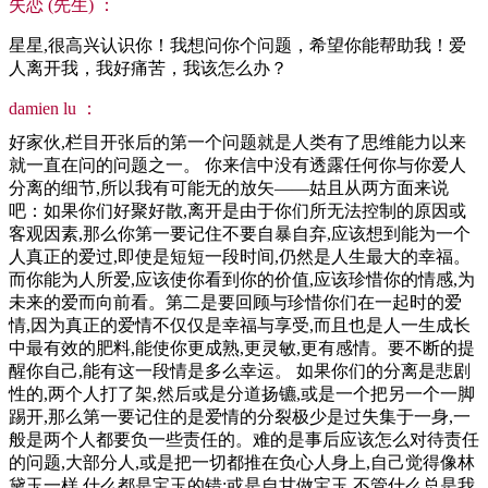
失恋 (先生) ：
星星,很高兴认识你！我想问你个问题，希望你能帮助我！爱
人离开我，我好痛苦，我该怎么办？
damien lu ：
好家伙,栏目开张后的第一个问题就是人类有了思维能力以来
就一直在问的问题之一。 你来信中没有透露任何你与你爱人
分离的细节,所以我有可能无的放矢——姑且从两方面来说
吧：如果你们好聚好散,离开是由于你们所无法控制的原因或
客观因素,那么你第一要记住不要自暴自弃,应该想到能为一个
人真正的爱过,即使是短短一段时间,仍然是人生最大的幸福。
而你能为人所爱,应该使你看到你的价值,应该珍惜你的情感,为
未来的爱而向前看。第二是要回顾与珍惜你们在一起时的爱
情,因为真正的爱情不仅仅是幸福与享受,而且也是人一生成长
中最有效的肥料,能使你更成熟,更灵敏,更有感情。要不断的提
醒你自己,能有这一段情是多么幸运。 如果你们的分离是悲剧
性的,两个人打了架,然后或是分道扬镳,或是一个把另一个一脚
踢开,那么第一要记住的是爱情的分裂极少是过失集于一身,一
般是两个人都要负一些责任的。难的是事后应该怎么对待责任
的问题,大部分人,或是把一切都推在负心人身上,自己觉得像林
黛玉一样,什么都是宝玉的错;或是自甘做宝玉,不管什么总是我