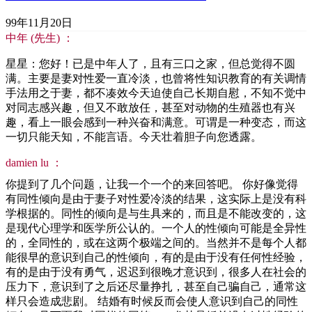
99年11月20日
中年 (先生) ：
星星：您好！已是中年人了，且有三口之家，但总觉得不圆
满。主要是妻对性爱一直冷淡，也曾将性知识教育的有关调情
手法用之于妻，都不凑效今天迫使自己长期自慰，不知不觉中
对同志感兴趣，但又不敢放任，甚至对动物的生殖器也有兴
趣，看上一眼会感到一种兴奋和满意。可谓是一种变态，而这
一切只能天知，不能言语。今天壮着胆子向您透露。
damien lu ：
你提到了几个问题，让我一个一个的来回答吧。 你好像觉得
有同性倾向是由于妻子对性爱冷淡的结果，这实际上是没有科
学根据的。同性的倾向是与生具来的，而且是不能改变的，这
是现代心理学和医学所公认的。一个人的性倾向可能是全异性
的，全同性的，或在这两个极端之间的。当然并不是每个人都
能很早的意识到自己的性倾向，有的是由于没有任何性经验，
有的是由于没有勇气，迟迟到很晚才意识到，很多人在社会的
压力下，意识到了之后还尽量挣扎，甚至自己骗自己，通常这
样只会造成悲剧。 结婚有时候反而会使人意识到自己的同性