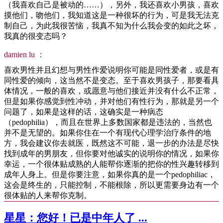
（我喜欢自己是被动的……），另外，我还喜欢小男孩，喜欢
摸他们，吻他们，我知道这是一种很坏的行为，可是我无法克
制自己，为此我很苦恼，我真不知为什么我会变的如此之坏，
我真的很变态吗？
damien lu ：
喜欢男性并且幻想与男性作爱说明你可能是同性爱者，或是有
同性爱的倾向，这当然不是变态。至于喜欢男孩子，那要看具
体情况，一般的喜欢，或愿意与他们接近并没有什么不正常，
但是如果你感觉到性冲动，并对他们有性行为，那就是另一个
问题了，如果是这样的话，这确实是一种病态
（pedophilia），而且在世界上多数国家都是违法的，当然也
并不是无望的。如果你住在一个有现代心理学治疗条件的地
方，我会建议你去就医，既然这不可能，退一步的办法是尽快
找到成年的男朋友，但你要对他诚实的说明你的情况，如果你
幸运，一个很体贴成熟的人能帮你逐渐的把你的性兴趣转移到
成年人身上。但是你要注意，如果你真的是一个pedophiliac，
这会是终生的，只能控制，不能根除，所以更需要身边有一个
很体贴的人来帮你克制。
星星：您好！已是中年人了 ...