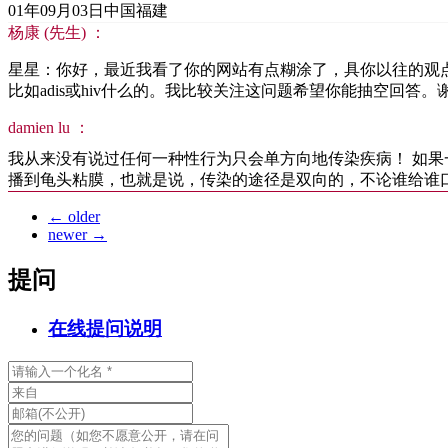
01年09月03日
中国福建
杨康 (先生) ：
星星：你好，最近我看了你的网站有点糊涂了，具你以往的观
比如adis或hiv什么的。我比较关注这问题希望你能抽空回答。
damien lu ：
我从来没有说过任何一种性行为只会单方向地传染疾病！ 如
播到龟头粘膜，也就是说，传染的途径是双向的，不论谁给谁
←
older
newer
→
提问
在线提问说明