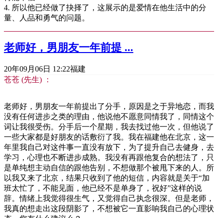
4. 所以他已经做了抉择了，这展示的是爱情在他生活中的分
量、人品和勇气的问题。
老师好，男朋友一年前提 ...
20年09月06日 12:22
福建
苍苍 (先生) ：
老师好，男朋友一年前提出了分手，原因是之于异地恋，而我
没有任何进步之类的理由，他说他不愿意同情我了，同情这个
词让我很受伤。分手后一个星期，我去找过他一次，但他说了
一些大家都是好朋友的话敷衍了我。我在福建他在北京，这一
年里我自己对这件事一直没有放下，为了提升自己去健身，去
学习，心理也不断进步成熟。我没有再跟他复合的想法了，只
是单纯想主动自信的跟他告别，不想做那个被甩下来的人。所
以我又来了北京，结果只收到了他的短信，内容就是关于“加
班太忙了，不能见面，他已经不是单身了，祝好”这样的说
辞。情绪上我觉得很生气，又觉得自己执念很深。但是老师，
我真的想走出这段阴影了，不想被它一直影响我自己的心理状