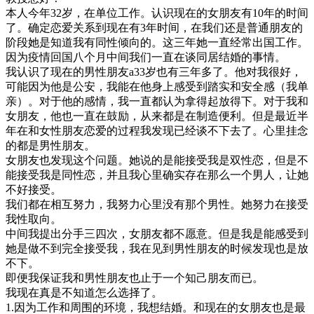
本人今年32岁，在单位工作。认识现在的女朋友有10年的时间
了。确定恋爱关系到现在有3年时间，在我们还是普通朋友的
阶段她是知道我有同性倾向的。这三年她一直经常出国工作。
因为疫情回国八个月中间我们一直在谈同居结婚的事情。
我认识了现在的男性朋友a33岁也有三年多了。他对我很好，
可能因为他是公安，我能在他身上感受到踏实和安全感（我单
亲）。对于他的感情，我一直都认为拿得起放得下。对于我和
女朋友，他也一直在鼓励，从来都是在制造便利。但是最近半
年在和女性朋友恋爱的过程我发现已经谈不下去了。心里挂念
的都是男性朋友。
女朋友也发现这个问题。她说的是能接受我是双性恋，但是不
能接受我是同性恋，并且我心里确实存在那么一个男人，让她
不好接受。
我们都在相互努力，我努力心里没有那个男性。她努力在接受
我性取向。
中间我提出分手三四次，女朋友都不愿意。但是我是能感受到
她是做不到完全接受我，我在见到男性朋友的时候发现也是放
不下。
即便我保证我和男性朋友也止于一个知己朋友而已。
我现在真是不知道怎么选择了。
1.因为工作和周围的环境，我想结婚。和现在的女朋友也是最