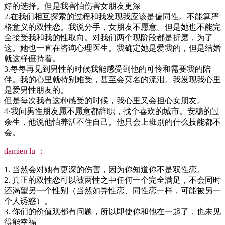
好的选择。但是我害怕伤害女朋友更深
2.在我们相互探索的过程和我发现我应该是偏同性。不能算严
格意义的双性恋。我说分手，女朋友不愿意。但是她也不能完
全接受我和我的性取向。对我们两个现阶段都是折磨，为了
这。她也一直在咨询心理医生。我确定她是爱我的，但是结婚
就这样僵持着。
3.每每再见到男性的时候我能感受到他的可怜和需要我的陪
伴。我的心里就特别难受，甚至会莫名的流泪。我发现我心里
是爱男性朋友的。
但是每次我有这种感受的时候，我心里又会担心女朋友。
4·我问男性朋友愿不愿意都辞职，找个喜欢的城市。安稳的过
余生，他说他怕养活不住自己。他只会上班别的什么技能都不
会。
damien lu ：
1. 当然会对她有更深的伤害，因为你知道你不是双性恋。
2. 真正的双性恋可以被两性之中任何一个完全满足，不会同时
还渴望另一个性别（当然如异性恋、同性恋一样，可能被另一
个人诱惑）。
3. 你们的价值观都有问题，所以即使你和他在一起了，也未见
得能幸福