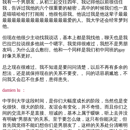
我有一个男朋友，从初三起交往四年。我记得他以前很信任
我，告诉过我他的六个很重要的秘密，高中的时候我们也一直
是嘻嘻哈哈打打闹闹，他很包容我。他说过我是他这辈子最最
最最最最最最最最最最最最最最爱的人。我大学还会经常梦到
他。
但现在他很少主动找我说话，基本上都是我找他，聊天也是我
巴拉巴拉说很多他就一个嗯字。我觉得很难过，我想不是男朋
友吗，为什么这么敷衍。他和一个同样是我们初中同班的gay
好像关系更好。
总之现在很难过。我不知道是要问问清楚，以后不再有多余的
想法，还是就保持现在的关系不要变。。问的话容易尴尬，不
问我又会忍不住多想，患得患失。
damien lu ：
中学到大学这段时间，是你们大幅度成长的阶段，当然也是变
化很快、很大的阶段。友谊会有变化，并不奇怪。而且你们之
间的交流并不是直接、坦诚的，基本上属于暧昧，听上去并没
有明确“男朋友”的关系。至于要怎么做，这只有你能决定，但
首先我觉得不能幻想你们是男朋友了，这样的关系处分清晰明