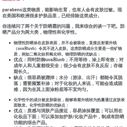
parabens这类物质，能影响生育，也有人会有皮肤过敏。现
在美国和欧洲很多护肤品里，已经排除这类成分。
你连续问了两个关于防晒霜的问题，我来综合的谈一下吧。防
晒产品分为两大类，物理性和化学性。
物理性防晒涂在皮肤表面，并不会被吸收，直接反射紫外线
（uva和uvb）令其不进入皮肤。这类防晒成分主要是一些矿物
质，例如二氧化钛和氧化锌。物理防晒的优缺点：
优点：同时防御uva和uvb；不用等待，涂上即有效；对
成年人和儿童都很安全；很少会有皮肤不良反应；存储
期长久。
缺点：很容易被蹭掉；水分（游泳、出汗）都能令其脱
落；需要频繁补涂；对于化妆的人来说，可能会造成困
难，因为在其上面涂粉底等不宜均匀。
化学性中的成分被皮肤吸收，能够将紫外线转为热量通过皮肤表
面散发。化学性防晒的优缺点：
优点：质感与润肤产品接近，容易涂抹覆盖；可以用在
化妆品下面；可以添加如护肤/化妆产品中，制成有防晒
功能的综合产品。