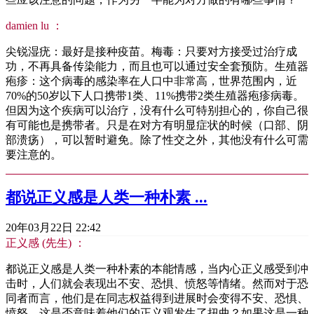
damien lu ：
尖锐湿疣：最好是接种疫苗。梅毒：只要对方接受过治疗成
功，不再具备传染能力，而且也可以通过安全套预防。生殖器
疱疹：这个病毒的感染率在人口中非常高，世界范围内，近
70%的50岁以下人口携带1类、11%携带2类生殖器疱疹病毒。
但因为这个疾病可以治疗，没有什么可特别担心的，你自己很
有可能也是携带者。只是在对方有明显症状的时候（口部、阴
部溃疡），可以暂时避免。除了性交之外，其他没有什么可需
要注意的。
都说正义感是人类一种朴素 ...
20年03月22日 22:42
正义感 (先生) ：
都说正义感是人类一种朴素的本能情感，当内心正义感受到冲
击时，人们就会表现出不安、恐惧、愤怒等情绪。然而对于恐
同者而言，他们是在同志权益得到进展时会变得不安、恐惧、
愤怒。这是否意味着他们的正义观发生了扭曲？如果这是一种