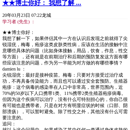
★★博士你好： 我想了解 ...
20年03月23日 07:22
龙城
学习者 (先生) ：
★★博士你好：
我想了解一下，如果伴侣其中一方在认识后发现之前就得了尖
锐湿疣，梅毒，疱疹这类皮肤类性病，应该在生活的接触中注
意哪些具体的问题（比如身体接触，用品，饮食，作息，性交
等方面），还有就是在前期治疗和后期的预防复发这方面有哪
些应该注意的问题，作为另一半能为对方做的有哪些事情？
damien lu ：
尖锐湿疣：最好是接种疫苗。梅毒：只要对方接受过治疗成
功，不再具备传染能力，而且也可以通过安全套预防。生殖器
疱疹：这个病毒的感染率在人口中非常高，世界范围内，近
70%的50岁以下人口携带1类、11%携带2类生殖器疱疹病毒。
但因为这个疾病可以治疗，没有什么可特别担心的，你自己很
有可能也是携带者。只是在对方有明显症状的时候（口部、阴
部溃疡），可以暂时避免。除了性交之外，其他没有什么可需
要注意的。
追问：
就以上这个问题中，如果感染了其中任何一类通过身体皮肤的