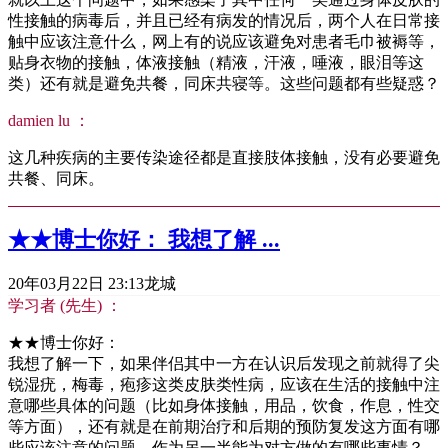
性接触的病毒后，并且已经有病发的情况后，两个人在日常接
触中应该注意什么，网上有的说应该避免对患者毛巾被褥等，
贴身衣物的接触，体液接触（精液，汗液，唾液，眼泪等这
类）还有就是避免共餐，同床共寝等。这些问题都有些疑惑？
damien lu ：
这几种疾病的主要传染途径都是直接肢体接触，没有必要避免
共餐、同床。
★★博士你好： 我想了解 ...
20年03月22日 23:13
龙城
学习者 (先生) ：
★★博士你好：
我想了解一下，如果伴侣其中一方在认识后发现之前就得了尖
锐湿疣，梅毒，疱疹这类皮肤类性病，应该在生活的接触中注
意哪些具体的问题（比如身体接触，用品，饮食，作息，性交
等方面），还有就是在前期治疗和后期的预防复发这方面有哪
些应该注意的问题，作为另一半能为对方做的有哪些事情？